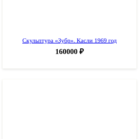
Скульптура «Зубр». Касли 1969 год
160000
₽