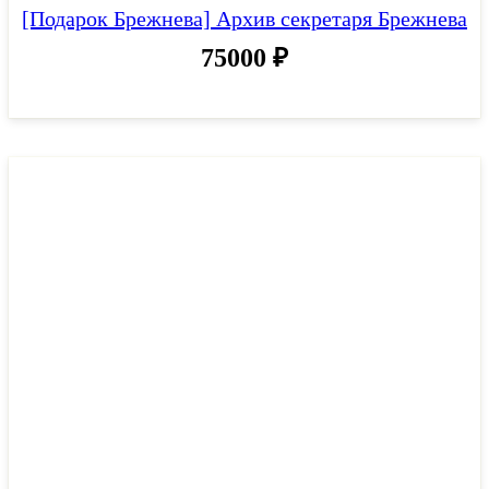
[Подарок Брежнева] Архив секретаря Брежнева
75000
₽