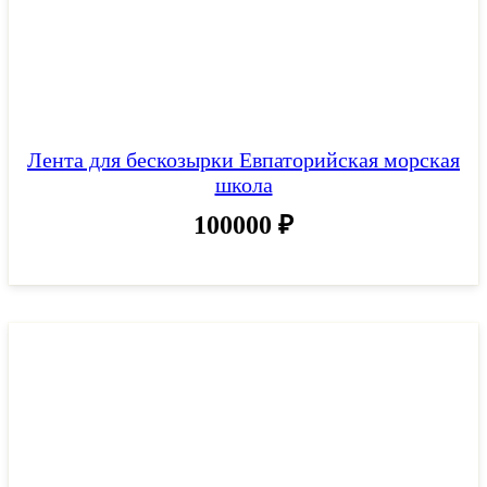
Лента для бескозырки Евпаторийская морская
школа
100000
₽