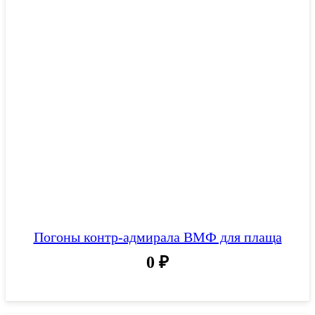
Погоны контр-адмирала ВМФ для плаща
0
₽