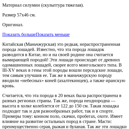
Материал силумин (скульптура тяжелая).
Размер 57х46 см.
Оригинал.
Показать больше
Показать меньше
Китайская (Маньчжурская) это редкая, нераспространенная
порода лошадей. Известно, что эта порода лошадок
разводится в Китае, но и на своей родине она считается
вымирающей породой! Эти лошади происходят от древних
одомашненных лошадей, скорее всего монгольского типа. В
III-XV веках в гены этой породы вошли персидские лошади,
тем самым улучшив ее. Так же в маньчжурскую породу
вводили «небесных» коней (ахалтекинцев), а также иранскую
кровь.
Считается, что эта порода в 20 веках была распространена в
разных регионах страны. Так же, порода неоднородна —
высота в холке колеблется от 122 до 150 см. Такая лошадка
подходит так и для разнообразных работ, так и в спорте.
Примеры тому: конном поло, скачки, пробегах, охоте. Имеет
влияние на развитие остальных пород в стране. Масти:
преимущественно серая, рыжая и буланая. Так же эти лошадки