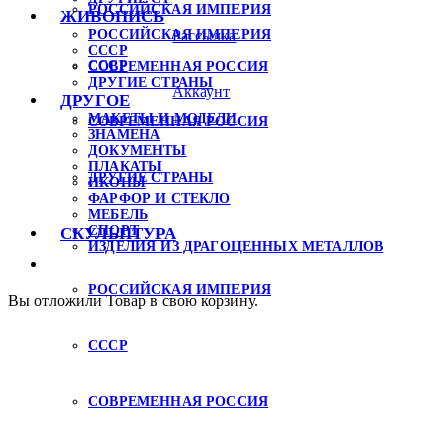
РОССИЙСКАЯ ИМПЕРИЯ
ЖИВОПИСЬ
РОССИЙСКАЯ ИМПЕРИЯ
Рассылка
СССР
СССР
СОВРЕМЕННАЯ РОССИЯ
ДРУГИЕ СТРАНЫ
Аккаунт
ДРУГОЕ
МАКЕТЫ И МОДЕЛИ
СОВРЕМЕННАЯ РОССИЯ
ЗНАМЕНА
ДОКУМЕНТЫ
ПЛАКАТЫ
ДРУГИЕ СТРАНЫ
ИКОНЫ
ФАРФОР И СТЕКЛО
МЕБЕЛЬ
СПОРТ
СКУЛЬПТУРА
ИЗДЕЛИЯ ИЗ ДРАГОЦЕННЫХ МЕТАЛЛОВ
РОССИЙСКАЯ ИМПЕРИЯ
Вы отложили
Товар
в свою корзину.
СССР
СОВРЕМЕННАЯ РОССИЯ