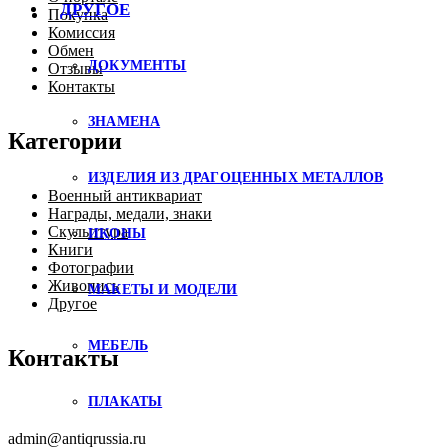
ДРУГОЕ
Покупка
Комиссия
Обмен
ДОКУМЕНТЫ
Отзывы
Контакты
ЗНАМЕНА
Категории
ИЗДЕЛИЯ ИЗ ДРАГОЦЕННЫХ МЕТАЛЛОВ
Военный антиквариат
Награды, медали, знаки
Скульптура
ИКОНЫ
Книги
Фотографии
Живопись
МАКЕТЫ И МОДЕЛИ
Другое
МЕБЕЛЬ
Контакты
ПЛАКАТЫ
admin@antiqrussia.ru