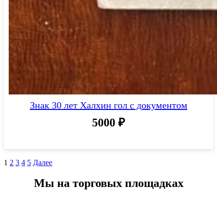
Знак 30 лет Халхин гол с документом
5000
₽
1
2
3
4
5
Далее
Мы на торговых площадках