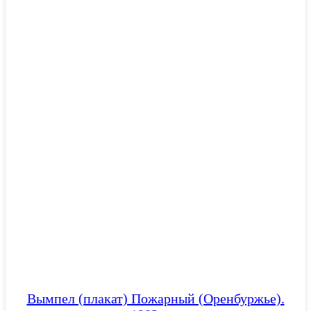
Вымпел (плакат) Пожарный (Оренбуржье).