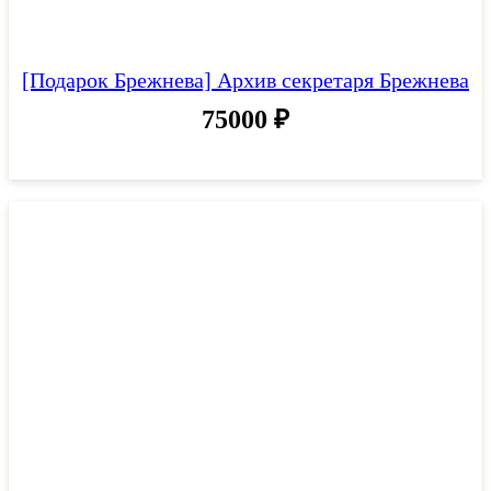
[Подарок Брежнева] Архив секретаря Брежнева
75000
₽