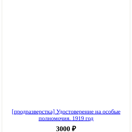
[продразверстка] Удостоверение на особые
полномочия. 1919 год
3000
₽