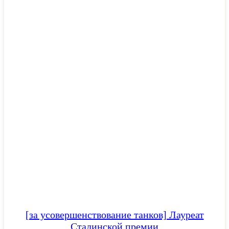
[за усовершенствование танков] Лауреат
Сталинской премии