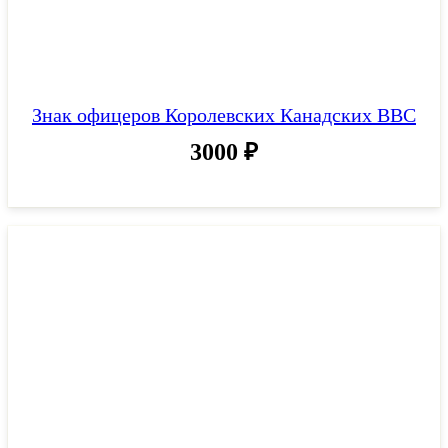
Знак офицеров Королевских Канадских ВВС
3000
₽