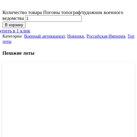
Количество товара Погоны топограф/художник военного
ведомства
В корзину
упить в 1 клик
Категории:
Военный антиквариат
,
Новинки
,
Российская Империя
,
Топ
лоты
Похожие лоты