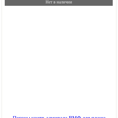
Нет в наличии
Погоны контр-адмирала ВМФ для плаща