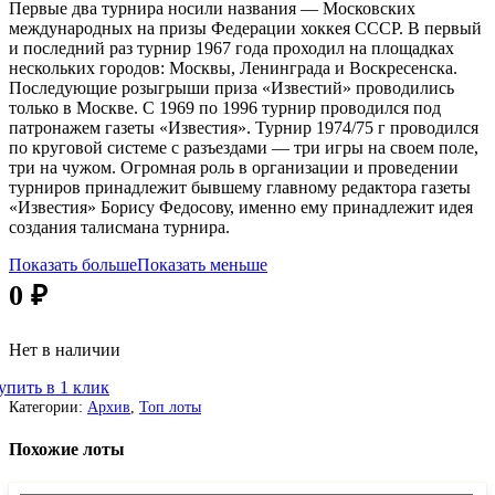
Первые два турнира носили названия — Московских
международных на призы Федерации хоккея СССР. В первый
и последний раз турнир 1967 года проходил на площадках
нескольких городов: Москвы, Ленинграда и Воскресенска.
Последующие розыгрыши приза «Известий» проводились
только в Москве. С 1969 по 1996 турнир проводился под
патронажем газеты «Известия». Турнир 1974/75 г проводился
по круговой системе с разъездами — три игры на своем поле,
три на чужом. Огромная роль в организации и проведении
турниров принадлежит бывшему главному редактора газеты
«Известия» Борису Федосову, именно ему принадлежит идея
создания талисмана турнира.
Показать больше
Показать меньше
0
₽
Нет в наличии
упить в 1 клик
Категории:
Архив
,
Топ лоты
Похожие лоты