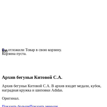
0
Вы отложили
Товар
в свою корзину.
Корзина пуста.
Архив бегуньи Китовой С.А.
Архив бегуньи Китовой С.А. В архив входят медали, кубок,
наградная кружка и шиповки Adidas.
Оригинал.
Показать больше
Показать меньше