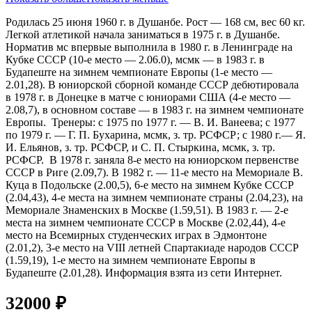
Родилась 25 июня 1960 г. в Душанбе. Рост — 168 см, вес 60 кг.
Легкой атлетикой начала заниматься в 1975 г. в Душанбе.
Норматив мс впервые выполнила в 1980 г. в Ленинграде на
Кубке СССР (10-е место — 2.06.0), мсмк — в 1983 г. в
Будапеште на зимнем чемпионате Европы (1-е место —
2.01,28). В юниорской сборной команде СССР дебютировала
в 1978 г. в Донецке в матче с юниорами США (4-е место —
2.08,7), в основном составе — в 1983 г. на зимнем чемпионате
Европы. Тренеры: с 1975 по 1977 г. — В. И. Ванеева; с 1977
по 1979 г. — Г. П. Бухарина, мсмк, з. тр. РСФСР; с 1980 г.— Я.
И. Ельянов, з. тр. РСФСР, и С. П. Стыркина, мсмк, з. тр.
РСФСР. В 1978 г. заняла 8-е место на юниорском первенстве
СССР в Риге (2.09,7). В 1982 г. — 11-е место на Мемориале В.
Куца в Подольске (2.00,5), 6-е место на зимнем Кубке СССР
(2.04,43), 4-е места на зимнем чемпионате страны (2.04,23), на
Мемориале Знаменских в Москве (1.59,51). В 1983 г. — 2-е
места на зимнем чемпионате СССР в Москве (2.02,44), 4-е
место на Всемирных студенческих играх в Эдмонтоне
(2.01,2), 3-е место на VIII летней Спартакиаде народов СССР
(1.59,19), 1-е место на зимнем чемпионате Европы в
Будапеште (2.01,28). Информация взята из сети Интернет.
32000
₽