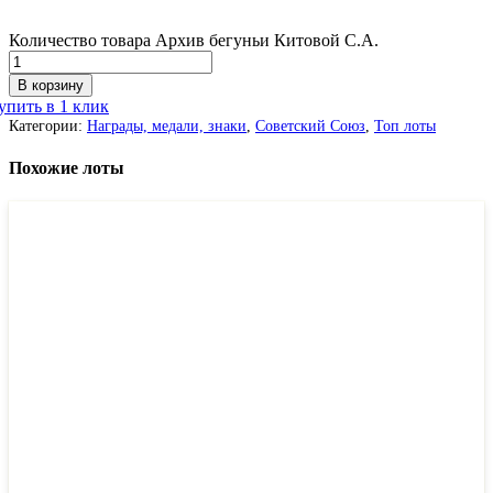
Количество товара Архив бегуньи Китовой С.А.
В корзину
упить в 1 клик
Категории:
Награды, медали, знаки
,
Советский Союз
,
Топ лоты
Похожие лоты