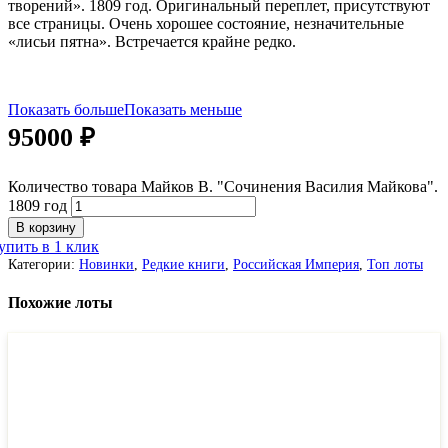
творений». 1809 год. Оригинальный переплет, присутствуют
все страницы. Очень хорошее состояние, незначительные
«лисьи пятна». Встречается крайне редко.
Показать больше
Показать меньше
95000
₽
Количество товара Майков В. "Сочинения Василия Майкова".
1809 год
В корзину
упить в 1 клик
Категории:
Новинки
,
Редкие книги
,
Российская Империя
,
Топ лоты
Похожие лоты