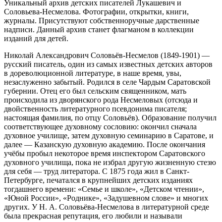
Уникальный архив детских писателей Лукашевич и
Соловьева-Несмелова. Фотографии, открытки, книги,
журналы. Присутствуют собственноручные дарственные
надписи. Данный архив станет флагманом в коллекции
изданий для детей.
Николай Александрович Соловьёв-Несмелов (1849-1901) —
русский писатель, один из самых известных детских авторов
в дореволюционной литературе, в наше время, увы,
незаслуженно забытый. Родился в селе Чардым Саратовской
губернии. Отец его был сельским священником, мать
происходила из дворянского рода Несмеловых (отсюда и
двойственность литературного псевдонима писателя;
настоящая фамилия, по отцу Соловьёв). Образование получил
соответствующее духовному сословию: окончил сначала
духовное училище, затем духовную семинарию в Саратове, и
далее — Казанскую духовную академию. После окончания
учёбы пробыл некоторое время инспектором Саратовского
духовного училища, пока не избрал другую жизненную стезю
для себя — труд литератора. С 1875 года жил в Санкт-
Петербурге, печатался в крупнейших детских изданиях
тогдашнего времени: «Семье и школе», «Детском чтении»,
«Юной России», «Роднике», «Задушевном слове» и многих
других. У Н. А. Соловьёва-Несмелова в литературной среде
была прекрасная репутация, его любили и называли