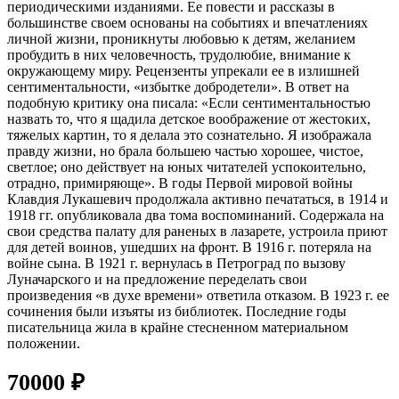
периодическими изданиями. Ее повести и рассказы в
большинстве своем основаны на событиях и впечатлениях
личной жизни, проникнуты любовью к детям, желанием
пробудить в них человечность, трудолюбие, внимание к
окружающему миру. Рецензенты упрекали ее в излишней
сентиментальности, «избытке добродетели». В ответ на
подобную критику она писала: «Если сентиментальностью
назвать то, что я щадила детское воображение от жестоких,
тяжелых картин, то я делала это сознательно. Я изображала
правду жизни, но брала большею частью хорошее, чистое,
светлое; оно действует на юных читателей успокоительно,
отрадно, примиряюще». В годы Первой мировой войны
Клавдия Лукашевич продолжала активно печататься, в 1914 и
1918 гг. опубликовала два тома воспоминаний. Содержала на
свои средства палату для раненых в лазарете, устроила приют
для детей воинов, ушедших на фронт. В 1916 г. потеряла на
войне сына. В 1921 г. вернулась в Петроград по вызову
Луначарского и на предложение переделать свои
произведения «в духе времени» ответила отказом. В 1923 г. ее
сочинения были изъяты из библиотек. Последние годы
писательница жила в крайне стесненном материальном
положении.
70000
₽