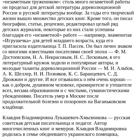
«незаметным тружеником»: столь много незаметной работы
он проделал для детской литературы дореволюционной
России и русской литературы вообще. За годы его творческой
жизни вышло множество детских книг. Кроме того, он писал
биографии, статьи, рецензии, редактировал целый ряд
детских журналов, некоторые из них стали успешны
благодаря его «незаметной» работе — например, знаменитая
«Игрушечка» для детей младшего возраста, куда его
пригласила издательница Т. П. Пассек. Он был лично знаком
со многими известными писателями своей эпохи — Ф. М.
Достоевским, Н. А. Некрасовым, Н. С. Лесковым, в его
литературный кружок ходили и популярные авторы, и
молодые таланты дореволюционной России — М. Н. Альбов,
А. К. Шеллер, Н. И. Позняков, К. С. Баранцевич, С. Д.
Дрожжин и другие. И все отзывались о нём очень хорошо —
как о добром, душевном человеке, примирителе и утешителе
всех, весьма образованном и с чистыми, гуманистическими
убеждениями. Писатель умер в Москве после
продолжительной болезни и похоронен на Ваганьковском
кладбище.
Клавдия Владимировна Лукашевич-Хмызникова — русская
советская детская писательница и педагог. Автор
многочисленных книг и мемуров. Клавдия Владимировна
родилась в семье обедневшего украинского помещика,