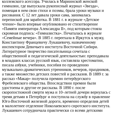
коллежского асессора. Училась в Мариинской женской
гимназии, где выпускала рукописный журнал «Звезда»,
помещая в нем свои стихи и поэмы, брала уроки музыки и
рисования. С 12 лет давала уроки сама, занималась
перепиской для заработка. В 1881 г. в журнале «Детское
чтение» было впервые опубликовано ее стихотворение
«Памяти императора Александра II», под которым стояла
скромная подпись: «Гимназистка». Печаталась в журнале
«Семейные вечера». В 1885 г. переехала в Иркутск к мужу,
Константину Францевичу Лукашевичу, назначенному
инспектором Девичьего института Восточной Сибири.
Литературное творчество писательница сочетала с
общественной и педагогической деятельностью: преподавала
в младших классах русский язык, составляла хрестоматии,
писала азбуки, учебники, пособия по проведению
музыкально-драматических утренников, вечеров, праздников,
а также множество детских повестей и рассказов. В 1889 г. за
рассказ «Макар» получила премию петербургского
Фребелевского общества. Впоследствии премии были
удостоены и другие ее рассказы. В 1890 г. после
скоропостижной смерти мужа и 10–летней дочери вернулась с
тремя детьми в Петербург и поступила на службу в правление
Юго-Восточной железной дороги, временно определив детей
в малолетнее отделение Николаевского сиротского института.
Лукашевич сотрудничала практически со всеми детскими