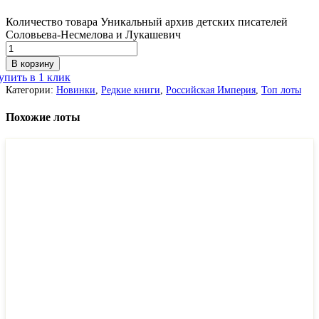
Количество товара Уникальный архив детских писателей
Соловьева-Несмелова и Лукашевич
В корзину
упить в 1 клик
Категории:
Новинки
,
Редкие книги
,
Российская Империя
,
Топ лоты
Похожие лоты