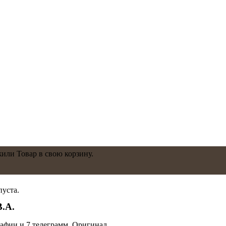
жили
Товар
в свою корзину.
пуста.
.А.
афии и 7 телеграмм. Оригинал.