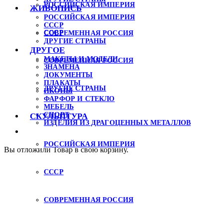
РОССИЙСКАЯ ИМПЕРИЯ
ЖИВОПИСЬ
РОССИЙСКАЯ ИМПЕРИЯ
СССР
СССР
СОВРЕМЕННАЯ РОССИЯ
ДРУГИЕ СТРАНЫ
ДРУГОЕ
МАКЕТЫ И МОДЕЛИ
СОВРЕМЕННАЯ РОССИЯ
ЗНАМЕНА
ДОКУМЕНТЫ
ПЛАКАТЫ
ДРУГИЕ СТРАНЫ
ИКОНЫ
ФАРФОР И СТЕКЛО
МЕБЕЛЬ
СПОРТ
СКУЛЬПТУРА
ИЗДЕЛИЯ ИЗ ДРАГОЦЕННЫХ МЕТАЛЛОВ
РОССИЙСКАЯ ИМПЕРИЯ
Вы отложили
Товар
в свою корзину.
СССР
СОВРЕМЕННАЯ РОССИЯ