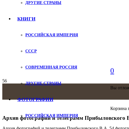
ДРУГИЕ СТРАНЫ
КНИГИ
РОССИЙСКАЯ ИМПЕРИЯ
СССР
СОВРЕМЕННАЯ РОССИЯ
0
ДРУГИЕ СТРАНЫ
Вы отло
ФОТОГРАФИИ
Корзина 
РОССИЙСКАЯ ИМПЕРИЯ
Архив фотографий и телеграмм Прибыловского В
Архив фотографий и телеграмм Прибыловского В.А. 54 фотогр