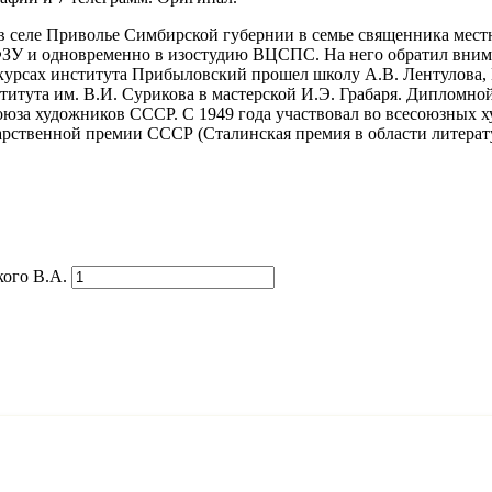
селе Приволье Симбирской губернии в семье священника местног
 ФЗУ и одновременно в изостудию ВЦСПС. На него обратил вним
курсах института Прибыловский прошел школу А.В. Лентулова, 
итута им. В.И. Сурикова в мастерской И.Э. Грабаря. Дипломной 
Союза художников СССР. С 1949 года участвовал во всесоюзных
рственной премии СССР (Сталинская премия в области литератур
ого В.А.