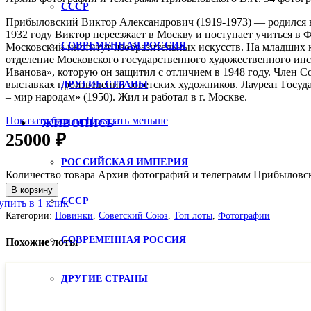
СССР
Прибыловский Виктор Александрович (1919-1973) — родился в 
1932 году Виктор переезжает в Москву и поступает учиться в
СОВРЕМЕННАЯ РОССИЯ
Московский институт изобразительных искусств. На младших 
отделение Московского государственного художественного инст
Иванова», которую он защитил с отличием в 1948 году. Член 
выставках произведений советских художников. Лауреат Госуда
ДРУГИЕ СТРАНЫ
– мир народам» (1950). Жил и работал в г. Москве.
Показать больше
Показать меньше
ЖИВОПИСЬ
25000
₽
РОССИЙСКАЯ ИМПЕРИЯ
Количество товара Архив фотографий и телеграмм Прибыловск
В корзину
СССР
упить в 1 клик
Категории:
Новинки
,
Советский Союз
,
Топ лоты
,
Фотографии
СОВРЕМЕННАЯ РОССИЯ
Похожие лоты
ДРУГИЕ СТРАНЫ