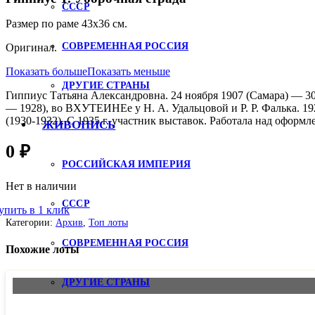
СССР
Размер по раме 43х36 см.
СОВРЕМЕННАЯ РОССИЯ
Оригинал.
Показать больше
Показать меньше
ДРУГИЕ СТРАНЫ
Гиппиус Татьяна Александровна. 24 ноября 1907 (Самара) — 30
— 1928), во ВХУТЕИНЕе у Н. А. Удальцовой и Р. Р. Фалька. 1
(1930-1932). С 1935 г. участник выставок. Работала над офор
ЖИВОПИСЬ
0
₽
РОССИЙСКАЯ ИМПЕРИЯ
Нет в наличии
СССР
упить в 1 клик
Категории:
Архив
,
Топ лоты
СОВРЕМЕННАЯ РОССИЯ
Похожие лоты
ДРУГИЕ СТРАНЫ