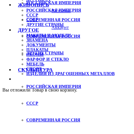
РОССИЙСКАЯ ИМПЕРИЯ
ЖИВОПИСЬ
РОССИЙСКАЯ ИМПЕРИЯ
Рассылка
СССР
СССР
СОВРЕМЕННАЯ РОССИЯ
ДРУГИЕ СТРАНЫ
Аккаунт
ДРУГОЕ
МАКЕТЫ И МОДЕЛИ
СОВРЕМЕННАЯ РОССИЯ
ЗНАМЕНА
ДОКУМЕНТЫ
ПЛАКАТЫ
ДРУГИЕ СТРАНЫ
ИКОНЫ
ФАРФОР И СТЕКЛО
МЕБЕЛЬ
СПОРТ
СКУЛЬПТУРА
ИЗДЕЛИЯ ИЗ ДРАГОЦЕННЫХ МЕТАЛЛОВ
РОССИЙСКАЯ ИМПЕРИЯ
Вы отложили
Товар
в свою корзину.
СССР
СОВРЕМЕННАЯ РОССИЯ