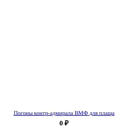
Погоны контр-адмирала ВМФ для плаща
0
₽