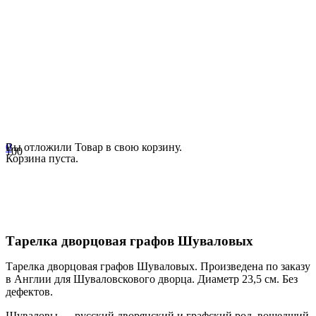
0
Вы отложили
Товар
в свою корзину.
Корзина пуста.
Тарелка дворцовая графов Шуваловых
Тарелка дворцовая графов Шуваловых. Произведена по заказу
в Англии для Шуваловскового дворца. Диаметр 23,5 см. Без
дефектов.
Шуваловы — русский дворянский и графский род, вошедший