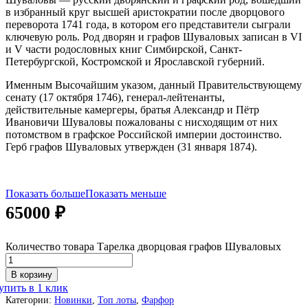
в избранный круг высшей аристократии после дворцового
переворота 1741 года, в котором его представители сыграли
ключевую роль. Род дворян и графов Шуваловых записан в VI
и V части родословных книг Симбирской, Санкт-
Петербургской, Костромской и Ярославской губерний.
Именным Высочайшим указом, данный Правительствующему
сенату (17 октября 1746), генерал-лейтенанты,
действительные камергеры, братья Александр и Пётр
Ивановичи Шуваловы пожалованы с нисходящим от них
потомством в графское Российской империи достоинство.
Герб графов Шуваловых утвержден (31 января 1874).
Показать больше
Показать меньше
65000
₽
Количество товара Тарелка дворцовая графов Шуваловых
В корзину
упить в 1 клик
Категории:
Новинки
,
Топ лоты
,
Фарфор