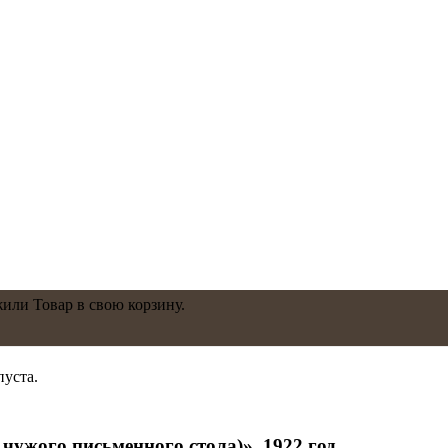
жили
Товар
в свою корзину.
пуста.
чужого письменного стола)». 1922 год