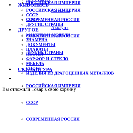
РОССИЙСКАЯ ИМПЕРИЯ
ЖИВОПИСЬ
Рассылка
РОССИЙСКАЯ ИМПЕРИЯ
СССР
СССР
СОВРЕМЕННАЯ РОССИЯ
ДРУГИЕ СТРАНЫ
Аккаунт
ДРУГОЕ
МАКЕТЫ И МОДЕЛИ
СОВРЕМЕННАЯ РОССИЯ
ЗНАМЕНА
ДОКУМЕНТЫ
ПЛАКАТЫ
ДРУГИЕ СТРАНЫ
ИКОНЫ
ФАРФОР И СТЕКЛО
МЕБЕЛЬ
СПОРТ
СКУЛЬПТУРА
ИЗДЕЛИЯ ИЗ ДРАГОЦЕННЫХ МЕТАЛЛОВ
РОССИЙСКАЯ ИМПЕРИЯ
Вы отложили
Товар
в свою корзину.
СССР
СОВРЕМЕННАЯ РОССИЯ