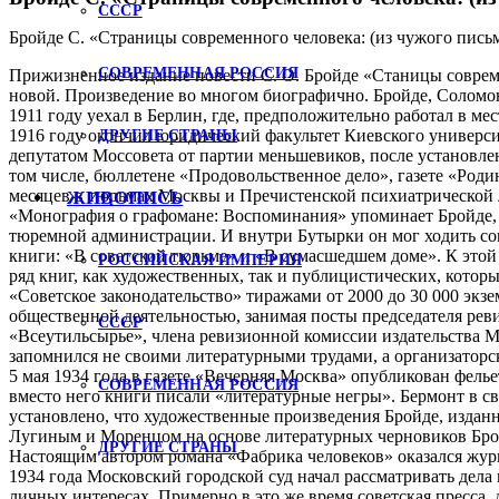
СССР
Бройде С. «Страницы современного человека: (из чужого письме
СОВРЕМЕННАЯ РОССИЯ
Прижизненное издание повести С. О. Бройде «Станицы соврем
новой. Произведение во многом биографично. Бройде, Соломон О
1911 году уехал в Берлин, где, предположительно работал в ме
1916 году окончил юридический факультет Киевского универси
ДРУГИЕ СТРАНЫ
депутатом Моссовета от партии меньшевиков, после установле
том числе, бюллетене «Продовольственное дело», газете «Роди
месяцев в тюрьмах Москвы и Пречистенской психиатрической л
ЖИВОПИСЬ
«Монография о графомане: Воспоминания» упоминает Бройде, 
тюремной администрации. И внутри Бутырки он мог ходить сов
книги: «В советской тюрьме» и «В сумасшедшем доме». К этой т
РОССИЙСКАЯ ИМПЕРИЯ
ряд книг, как художественных, так и публицистических, котор
«Советское законодательство» тиражами от 2000 до 30 000 эк
общественной деятельностью, занимая посты председателя ре
СССР
«Всеутильсырье», члена ревизионной комиссии издательства М
запомнился не своими литературными трудами, а организаторс
5 мая 1934 года в газете «Вечерняя Москва» опубликован фелье
СОВРЕМЕННАЯ РОССИЯ
вместо него книги писали «литературные негры». Бермонт в св
установлено, что художественные произведения Бройде, изданн
Лугиным и Моренцом на основе литературных черновиков Бройд
ДРУГИЕ СТРАНЫ
Настоящим автором романа «Фабрика человеков» оказался жур
1934 года Московский городской суд начал рассматривать дел
личных интересах. Примерно в это же время советская пресса, 