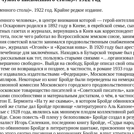
нного стола)». 1922 год. Крайне редкое издание.
енного человека», в центре внимания которой — герой-интелли
скарович родился в 1892 году в Киеве, в еврейской семье, сын 
стных газетах и журналах, вернувшись в Киев как корреспондент
тета, после чего работал во Всероссийском земском союзе, зан
ния советской власти занимался продовольственным снабжением,
на», журналах «Огонёк» и «Красная нива». В 1920 году был аре
ечебнице для заключённых. Находясь в Бутырской тюрьме был р
рассказывая как тот, пользуясь старыми связами «…организова
ершенно свободно». Выйдя на свободу, Бройде описал свой опы
еме он возвращался и позднее, в частности, в романе 1933 года
ые издавались издательствами «Федерация», Московское товарищ
земпляров. Некоторые из книг Бройде были переведены на немец
визионной комиссии Московского городского продовольственног
осковское товарищество писателей и «Советский писатель», каз
кими способностями и материальным достатком, о чём, в частно
тон Е. Бермонта «На ту же скамью», в котором Бройде обвинялся 
оей же статье дал Бройде прозвище «литературного Аль Капоне».
ые с 1928 года, являлись как минимум плодом коллективной раб
е. Свою повесть «В плену у белополяков» Бройде создал в рез
налист Игорь Силенкин, последнюю книгу Бройде, «Судьи народ
а по обвинению Бройде в литературном шантаже, присвоении чу
до этого охотно писавшая о махинациях Бройде, вдруг утратила и