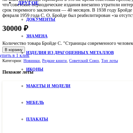
ДРУГОЕ
что советские периодические издания внезапно утратили интер
срок тюремного заключения — 40 месяцев. В 1938 году Бройде 
февраля 1959 года С. О. Бройде был реабилитирован «за отсутс
ДОКУМЕНТЫ
30000
₽
ЗНАМЕНА
Количество товара Бройде С. "Страницы современного человека
В корзину
ИЗДЕЛИЯ ИЗ ДРАГОЦЕННЫХ МЕТАЛЛОВ
упить в 1 клик
Категории:
Новинки
,
Редкие книги
,
Советский Союз
,
Топ лоты
ИКОНЫ
Похожие лоты
МАКЕТЫ И МОДЕЛИ
МЕБЕЛЬ
ПЛАКАТЫ