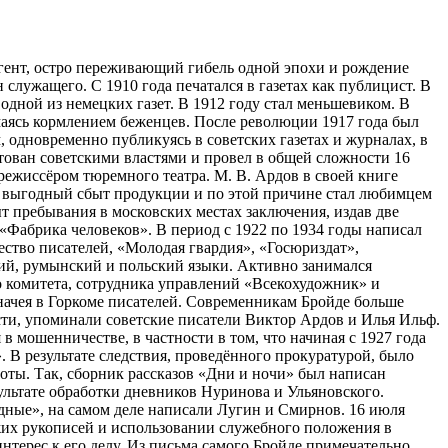
гент, остро переживающий гибель одной эпохи и рождение
служащего. С 1910 года печатался в газетах как публицист. В
 одной из немецких газет. В 1912 году стал меньшевиком. В
имаясь кормлением беженцев. После революции 1917 года был
 одновременно публикуясь в советских газетах и журналах, в
стован советскими властями и провел в общей сложности 16
ежиссёром тюремного театра. М. В. Ардов в своей книге
л выгодный сбыт продукции и по этой причине стал любимцем
т пребывания в московских местах заключения, издав две
 «Фабрика человеков». В период с 1922 по 1934 годы написал
ество писателей, «Молодая гвардия», «Госюриздат»,
кий, румынский и польский языки. Активно занимался
о комитета, сотрудника управлений «Всекохудожник» и
начея в Горкоме писателей. Современникам Бройде больше
сти, упоминали советские писатели Виктор Ардов и Илья Ильф.
в мошенничестве, в частности в том, что начиная с 1927 года
 В результате следствия, проведённого прокуратурой, было
оты. Так, сборник рассказов «Дни и ночи» был написан
ультате обработки дневников Нуринова и Ульяновского.
ные», на самом деле написали Лугин и Смирнов. 16 июля
жих рукописей и использовании служебного положения в
нтерес к его делу. Из письма самого Бройде примечательно,