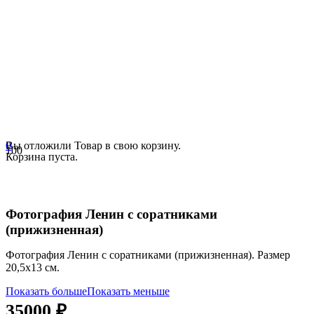
0
Вы отложили
Товар
в свою корзину.
Корзина пуста.
Фотография Ленин с соратниками
(прижизненная)
Фотография Ленин с соратниками (прижизненная). Размер
20,5х13 см.
Показать больше
Показать меньше
35000
₽