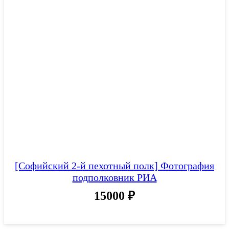
[Софийский 2-й пехотный полк] Фотография
подполковник РИА
15000
₽