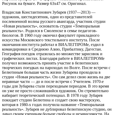
Рисунок на бумаге. Размер 63х47 см. Оригинал.
Владислав Константинович Зубарев (1937—2013) —
художник, шестидесятник, один из представителей
послевоенной волны русского авангарда, участник студии
«Новая реальность», основатель студии «Темпоральная
реальность». Родился в Смоленске в семье педагогов-
биологов. В 1960 году окончил факультет прикладного
искусства Московского текстильного института. После
окончания института работал в ВИАЛЕГПРОМе, ездил в
командировки в Среднюю Азию, Прибалтику, Дагестан.
География поездок отразилась во множестве зарисовок и
графических листах. Благодаря работе в ВИАЛЕГПРОМе
получил возможность принять участие в белютинских
творческих поездках на пароходах по Волге. После встречи с
Белютиным большая часть жизни Зубарева проходила в
студии «Новая реальность». Он сам делил свою жизнь на две
неравные части — до и после встречи с Учителем. 1970-е
годы для Зубарева стали переходным периодом. В это время
он уже не просто сложившийся художник. Он стремительно
набирает теоретический потенциал. В 1978 году Зубарев
покидает студию Белютина и создает свою мастерскую,
которая в 1980-х годах получила название «Темпоральная
реальность». Зубарев не дублировал белютинскую студию, он
давал своим ученикам больше свободы и независимости. На