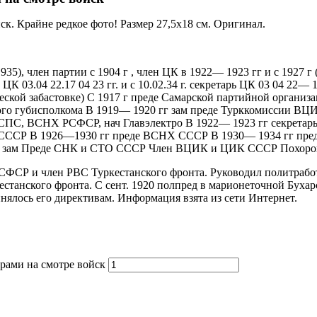
. Крайне редкое фото! Размер 27,5х18 см. Оригинал.
), член партии с 1904 г , член ЦК в 1922— 1923 гг и с 1927 г (
ЦК 03.04 22.17 04 23 гг. и с 10.02.34 г. секретарь ЦК 03 04 22—
ческой забастовке) С 1917 г преде Самарской партийной организа
ого губисполкома В 1919— 1920 гг зам преде Турккомиссии ВЦ
СПС, ВСНХ РСФСР, нач Главэлектро В 1922— 1923 гг секретарь
 СССР В 1926—1930 гг преде ВСНХ СССР В 1930— 1934 гг пре
ый зам Преде СНК и СТО СССР Член ВЦИК и ЦИК СССР Похорон
СФСР и член РВС Туркестанского фронта. Руководил политработо
естанского фронта. С сент. 1920 полпред в марионеточной Бухар
инялось его директивам. Информация взята из сети Интернет.
рами на смотре войск