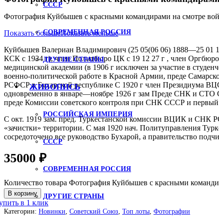
СССР
Фотография Куйбышев с красными командирами на смотре войск
СОВРЕМЕННАЯ РОССИЯ
Показать больше
Показать меньше
Куйбышев Валериан Владимирович (25 05(06 06) 1888—25 01 1935
КСК с 1934 г), член Политбюро ЦК с 19 12 27 г , член Оргбюро 
ДРУГИЕ СТРАНЫ
медицинской академии (в 1906 г исключен за участие в студен
военно-политической работе в Красной Армии, преде Самарск
РСФСР в Бухарской республике С 1920 г член Президиума ВЦ
ЖИВОПИСЬ
одновременно в январе—ноябре 1926 г зам Преде СНК и СТО
преде Комиссии советского контроля при СНК СССР и перв
РОССИЙСКАЯ ИМПЕРИЯ
С окт. 1919 зам. пред. Туркестанской комиссии ВЦИК и СНК Р
«зачистки» территории. С мая 1920 нач. Политуправления Турк
сосредоточено все руководство Бухарой, а правительство подч
СССР
35000
₽
СОВРЕМЕННАЯ РОССИЯ
Количество товара Фотография Куйбышев с красными команди
В корзину
ДРУГИЕ СТРАНЫ
упить в 1 клик
Категории:
Новинки
,
Советский Союз
,
Топ лоты
,
Фотографии