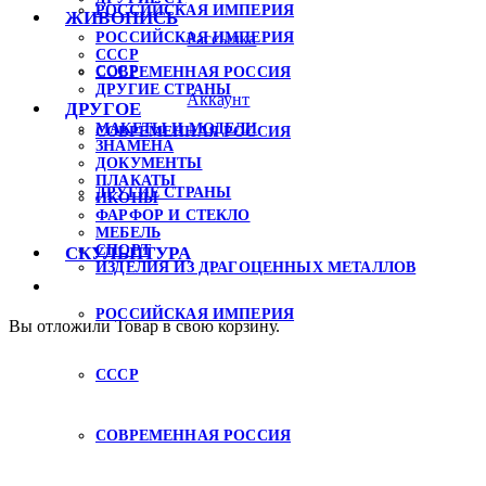
РОССИЙСКАЯ ИМПЕРИЯ
ЖИВОПИСЬ
РОССИЙСКАЯ ИМПЕРИЯ
Рассылка
СССР
СССР
СОВРЕМЕННАЯ РОССИЯ
ДРУГИЕ СТРАНЫ
Аккаунт
ДРУГОЕ
МАКЕТЫ И МОДЕЛИ
СОВРЕМЕННАЯ РОССИЯ
ЗНАМЕНА
ДОКУМЕНТЫ
ПЛАКАТЫ
ДРУГИЕ СТРАНЫ
ИКОНЫ
ФАРФОР И СТЕКЛО
МЕБЕЛЬ
СПОРТ
СКУЛЬПТУРА
ИЗДЕЛИЯ ИЗ ДРАГОЦЕННЫХ МЕТАЛЛОВ
РОССИЙСКАЯ ИМПЕРИЯ
Вы отложили
Товар
в свою корзину.
СССР
СОВРЕМЕННАЯ РОССИЯ