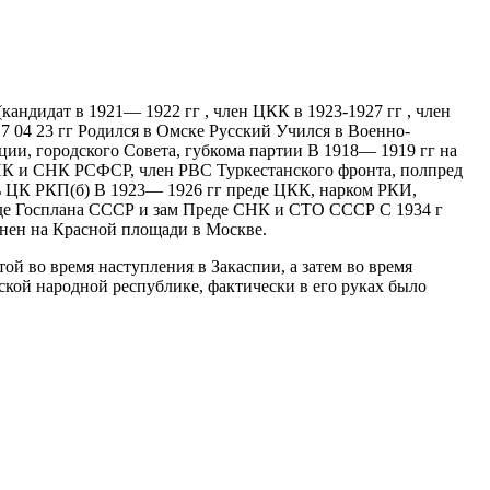
кандидат в 1921— 1922 гг , член ЦКК в 1923-1927 гг , член
 17 04 23 гг Родился в Омске Русский Учился в Военно-
ции, городского Совета, губкома партии В 1918— 1919 гг на
ИК и СНК РСФСР, член РВС Туркестанского фронта, полпред
 ЦК РКП(б) В 1923— 1926 гг преде ЦКК, нарком РКИ,
де Госплана СССР и зам Преде СНК и СТО СССР С 1934 г
ен на Красной площади в Москве.
й во время наступления в Закаспии, а затем во время
ской народной республике, фактически в его руках было