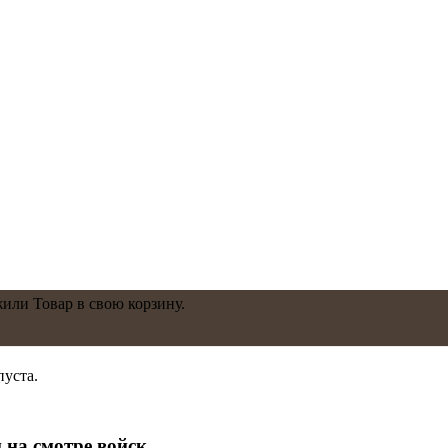
жили
Товар
в свою корзину.
пуста.
на смотре войск