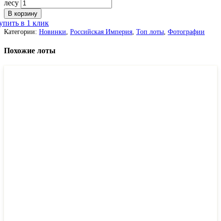
лесу
В корзину
упить в 1 клик
Категории:
Новинки
,
Российская Империя
,
Топ лоты
,
Фотографии
Похожие лоты