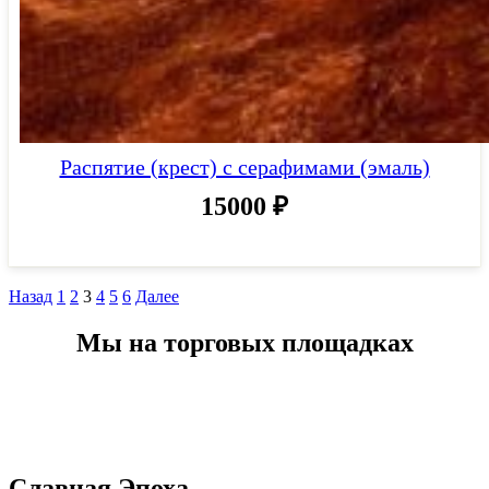
Распятие (крест) с серафимами (эмаль)
15000
₽
Назад
1
2
3
4
5
6
Далее
Мы на торговых площадках
Славная Эпоха