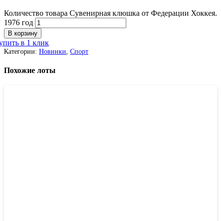
Количество товара Сувенирная клюшка от Федерации Хоккея.
1976 год
В корзину
упить в 1 клик
Категории:
Новинки
,
Спорт
Похожие лоты