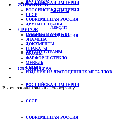
РОССИЙСКАЯ ИМПЕРИЯ
ЖИВОПИСЬ
Рассылка
РОССИЙСКАЯ ИМПЕРИЯ
СССР
СССР
СОВРЕМЕННАЯ РОССИЯ
ДРУГИЕ СТРАНЫ
Аккаунт
ДРУГОЕ
МАКЕТЫ И МОДЕЛИ
СОВРЕМЕННАЯ РОССИЯ
ЗНАМЕНА
ДОКУМЕНТЫ
ПЛАКАТЫ
ДРУГИЕ СТРАНЫ
ИКОНЫ
ФАРФОР И СТЕКЛО
МЕБЕЛЬ
СПОРТ
СКУЛЬПТУРА
ИЗДЕЛИЯ ИЗ ДРАГОЦЕННЫХ МЕТАЛЛОВ
РОССИЙСКАЯ ИМПЕРИЯ
Вы отложили
Товар
в свою корзину.
СССР
СОВРЕМЕННАЯ РОССИЯ