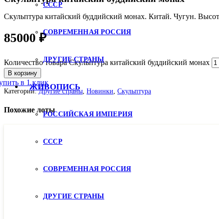
СССР
Скульптура китайский буддийский монах. Китай. Чугун. Высот
СОВРЕМЕННАЯ РОССИЯ
85000
₽
ДРУГИЕ СТРАНЫ
Количество товара Скульптура китайский буддийский монах
В корзину
упить в 1 клик
ЖИВОПИСЬ
Категории:
Другие страны
,
Новинки
,
Скульптура
Похожие лоты
РОССИЙСКАЯ ИМПЕРИЯ
СССР
СОВРЕМЕННАЯ РОССИЯ
ДРУГИЕ СТРАНЫ