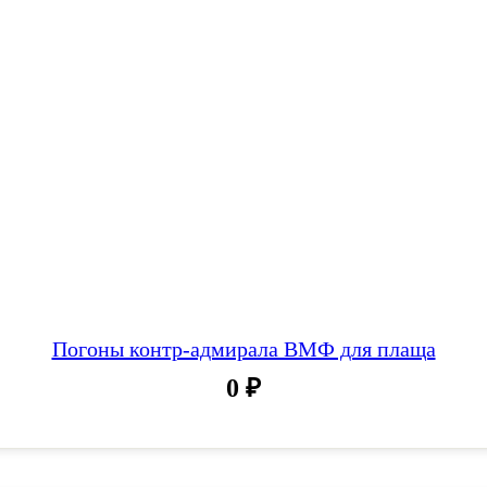
Погоны контр-адмирала ВМФ для плаща
0
₽