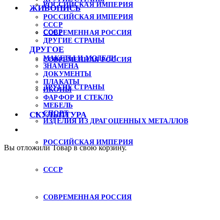
РОССИЙСКАЯ ИМПЕРИЯ
ЖИВОПИСЬ
РОССИЙСКАЯ ИМПЕРИЯ
СССР
СССР
СОВРЕМЕННАЯ РОССИЯ
ДРУГИЕ СТРАНЫ
ДРУГОЕ
МАКЕТЫ И МОДЕЛИ
СОВРЕМЕННАЯ РОССИЯ
ЗНАМЕНА
ДОКУМЕНТЫ
ПЛАКАТЫ
ДРУГИЕ СТРАНЫ
ИКОНЫ
ФАРФОР И СТЕКЛО
МЕБЕЛЬ
СПОРТ
СКУЛЬПТУРА
ИЗДЕЛИЯ ИЗ ДРАГОЦЕННЫХ МЕТАЛЛОВ
РОССИЙСКАЯ ИМПЕРИЯ
Вы отложили
Товар
в свою корзину.
СССР
СОВРЕМЕННАЯ РОССИЯ