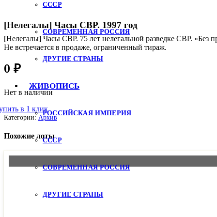
СССР
[Нелегалы] Часы СВР. 1997 год
СОВРЕМЕННАЯ РОССИЯ
[Нелегалы] Часы СВР. 75 лет нелегальной разведке СВР. «Без п
Не встречается в продаже, ограниченный тираж.
ДРУГИЕ СТРАНЫ
0
₽
ЖИВОПИСЬ
Нет в наличии
упить в 1 клик
РОССИЙСКАЯ ИМПЕРИЯ
Категории:
Архив
Похожие лоты
СССР
СОВРЕМЕННАЯ РОССИЯ
ДРУГИЕ СТРАНЫ