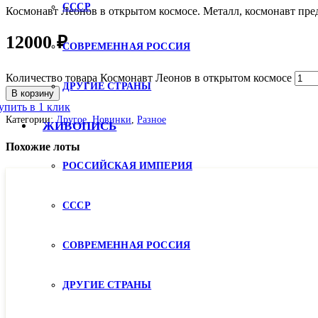
СССР
Космонавт Леонов в открытом космосе. Металл, космонавт пред
12000
₽
СОВРЕМЕННАЯ РОССИЯ
Количество товара Космонавт Леонов в открытом космосе
ДРУГИЕ СТРАНЫ
В корзину
упить в 1 клик
Категории:
Другое
,
Новинки
,
Разное
ЖИВОПИСЬ
Похожие лоты
РОССИЙСКАЯ ИМПЕРИЯ
СССР
СОВРЕМЕННАЯ РОССИЯ
ДРУГИЕ СТРАНЫ