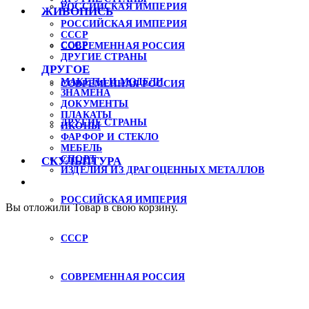
РОССИЙСКАЯ ИМПЕРИЯ
ЖИВОПИСЬ
РОССИЙСКАЯ ИМПЕРИЯ
СССР
СССР
СОВРЕМЕННАЯ РОССИЯ
ДРУГИЕ СТРАНЫ
ДРУГОЕ
МАКЕТЫ И МОДЕЛИ
СОВРЕМЕННАЯ РОССИЯ
ЗНАМЕНА
ДОКУМЕНТЫ
ПЛАКАТЫ
ДРУГИЕ СТРАНЫ
ИКОНЫ
ФАРФОР И СТЕКЛО
МЕБЕЛЬ
СПОРТ
СКУЛЬПТУРА
ИЗДЕЛИЯ ИЗ ДРАГОЦЕННЫХ МЕТАЛЛОВ
РОССИЙСКАЯ ИМПЕРИЯ
Вы отложили
Товар
в свою корзину.
СССР
СОВРЕМЕННАЯ РОССИЯ