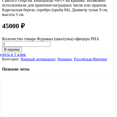
Святого Георгия. Инициалы «ФТ» на крышке. Возможно
использовали для хранения наградных часов или орденов.
Карельская береза, серебро (проба 84). Диаметр тульи 9 см,
высота 5 см.
45000
₽
Количество товара Фуражка (шкатулка) офицера РИА
В корзину
упить в 1 клик
Категории:
Военный антиквариат
,
Новинки
,
Российская Империя
Похожие лоты