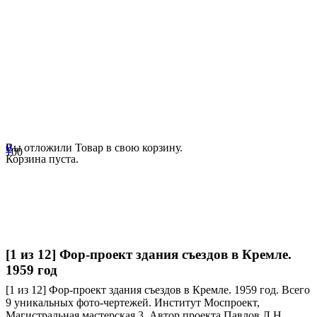
0
Вы отложили
Товар
в свою корзину.
Корзина пуста.
[1 из 12] Фор-проект здания съездов в Кремле.
1959 год
[1 из 12] Фор-проект здания съездов в Кремле. 1959 год. Всего
9 уникальных фото-чертежей. Институт Моспроект,
Магистральная мастерская 3. Автор проекта Павлов Л.Н.