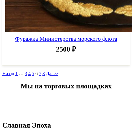
Фуражка Министерства морского флота
2500
₽
Назад
1
…
3
4
5
6
7
8
Далее
Мы на торговых площадках
Славная Эпоха